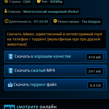
Страна -
США
Рип -
WEBRip
Озвучка -
Многоголосый закадровый (Rezka)
Длительность -
01:33:39
Режиссереры -
Теа Шэррок
Скачать Айван, единственный и неповторимый mp4
на телефон / торрент [мультфильм про про друзей-
животных]
Скачать
в хорошем качестве
414 мБ
Скачать
сжатый
MP4
241 мБ
Скачать
торрент
файл
0.4 Gb