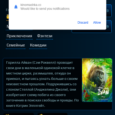
kinomashka.cc
Would like to send you notifications
Год выпуска
2020
Нравится
103
Жанр:
Драмы
Discard
Allow
Мультфильмы
Не нравится
19
Приключения
Фэнтези
Семейные
Комедии
Горилла Айван (Сэм Роквелл) проводит
свои дни в маленькой одинокой клетке в
местном цирке, размышляя, откуда он
приехал, и пытаясь узнать больше о своем
неизвестном прошлом. Подружившись со
слоном Стеллой (Анджелина Джоли), они
изобретают схему побега из своего
заточения в поисках свободы и правды. По
книге Кэтрин Эпплгейт.