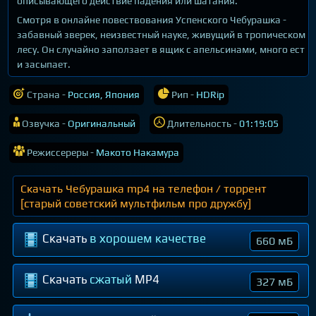
описывающего действие падения или шатания.
Смотря в онлайне повествования Успенского Чебурашка -
забавный зверек, неизвестный науке, живущий в тропическом
лесу. Он случайно заползает в ящик с апельсинами, много ест
и засыпает.
Страна -
Россия, Япония
Рип -
HDRip
Озвучка -
Оригинальный
Длительность -
01:19:05
Режиссереры -
Макото Накамура
Скачать Чебурашка mp4 на телефон / торрент
[старый советский мультфильм про дружбу]
Скачать
в хорошем качестве
660 мБ
Скачать
сжатый
MP4
327 мБ