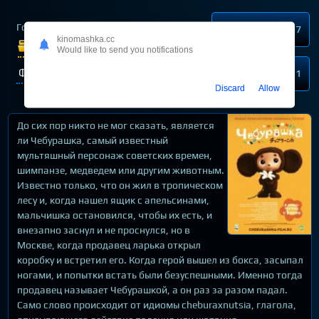
Год выпуска
2013
Нравится
67
kinomashka.cc
Жанр:
Мультфильмы
Would like to send you notifications
Фэнтези
Для детей
Не нравится
11
Discard
Allow
До сих пор никто не мог сказать, является
ли Чебурашка, самый известный
мультяшный персонаж советских времен,
шимпанзе, медведем или другим животным.
Известно только, что он жил в тропическом
лесу и, когда нашел ящик с апельсинами,
мальчишка остановился, чтобы их есть, и
внезапно заснул и не проснулся, но в
Москве, когда продавец ларька открыл
коробку и встретил его. Когда герой вышел из бокса, засыпал
ногами, и попытки встать были безуспешными. Именно тогда
продавец называет Чебурашкой, а он раз за разом падал.
Само слово происходит от идиомы cheburaxnutsia, глагола,