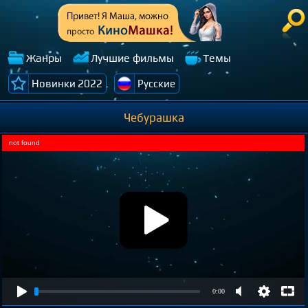
Жанры
Лучшие фильмы
Темы
Новинки 2022
Русские
Чебурашка
not found
0:00