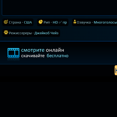
Страна -
США
Рип -
HD ✅ rip
Озвучка -
Многоголосы
Режиссереры -
Джейкоб Чейз