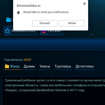
kinomashka.cc
Would like to send you notifications
Жанры
Лучшие фильмы
Темы
Discard
Allow
Новинки 2022
Русские
Год выпуска
2020
Жанр:
Драмы
Ужасы
Триллеры
Детективы
Тревожный ребенок-аутист и его семья становятся целью монст
электронные объекты, такие как мобильные телефоны и планше
«Ларри», созданный Джейкобом Чейзом в 2017 году.