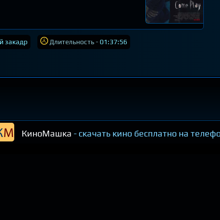
й закадр
Длительность -
01:37:56
КиноМашка
- скачать кино бесплатно на телеф