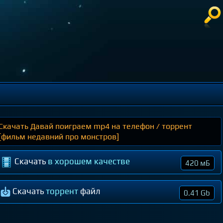
Скачать Давай поиграем mp4 на телефон / торрент
[фильм недавний про монстров]
Скачать
в хорошем качестве
420 мБ
Скачать
торрент
файл
0.41 Gb