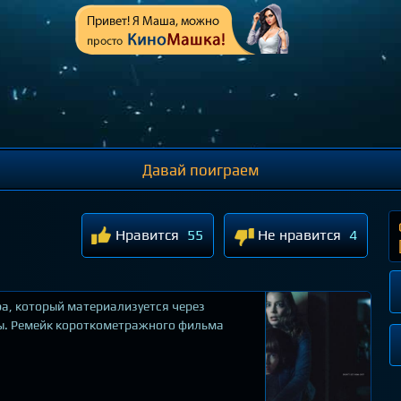
Давай поиграем
Нравится
55
Не нравится
4
ра, который материализуется через
ты. Ремейк короткометражного фильма