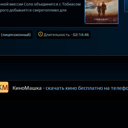
янной миссии Соло объединится с Тобиасом
орого добывается сверхтопливо для
 (лицензионный)
Длительность -
02:14:46
КиноМашка
- скачать кино бесплатно на телеф