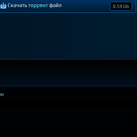
Скачать
торрент
файл
0.59 Gb
он