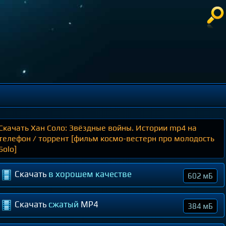
Скачать Хан Соло: Звёздные войны. Истории mp4 на
телефон / торрент [фильм космо-вестерн про молодость
Solo]
Скачать
в хорошем качестве
602 мБ
Скачать
сжатый
MP4
384 мБ