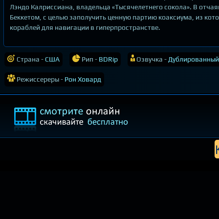
Лэндо Калриссиана, владельца «Тысячелетнего сокола». В отча
Беккетом, с целью заполучить ценную партию коаксиума, из кот
кораблей для навигации в гиперпространстве.
Страна -
США
Рип -
BDRip
Озвучка -
Дублированный
Режиссереры -
Рон Ховард