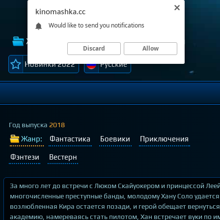
kinomashka.cc
Would like to send you notifications
Жанры
Лучшие фильмы
Темы
Discard
Allow
Новинки 2022
Русские
Год выпуска
2018
Жанр:
Фантастика
Боевики
Приключения
Фэнтези
Вестерн
За много лет до встречи с Люком Скайуокером и принцессой Леей,
многочисленные преступные банды, молодому Хану Соло удается 
возлюбленная Кира остается позади, и герой обещает вернуться
академию, намереваясь стать пилотом, Хан встречает вуки по им