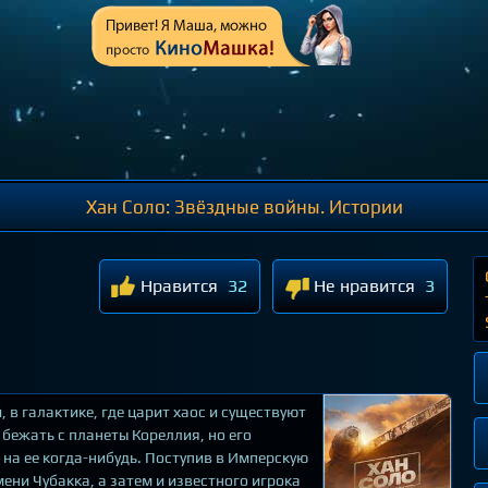
Хан Соло: Звёздные войны. Истории
Нравится
32
Не нравится
3
 в галактике, где царит хаос и существуют
бежать с планеты Кореллия, но его
 на ее когда-нибудь. Поступив в Имперскую
ени Чубакка, а затем и известного игрока