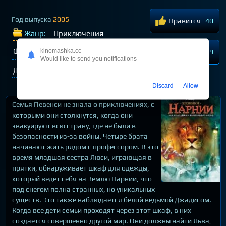
Год выпуска
2005
Нравится
40
Жанр:
Приключения
kinomashka.cc
Фэнтези
Семейные
Не нравится
9
Would like to send you notifications
Для детей
Discard
Allow
Семья Певенси не знала о приключениях, с
которыми они столкнутся, когда они
эвакуируют всю страну, где не были в
безопасности из-за войны. Четыре брата
начинают жить рядом с профессором. В это
время младшая сестра Люси, играющая в
прятки, обнаруживает шкаф для одежды,
который ведет себя на Землю Нарнии, что
под снегом полна странных, но уникальных
существ. Это также наблюдается белой ведьмой Джадисом.
Когда все дети семьи проходят через этот шкаф, в них
создается совершенно другой мир. Они должны найти Льва,