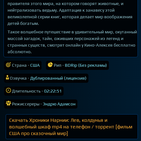
правителя этого мира, на котором говорят животные, и
нейтрализовать ведьму. Адаптация к занавесу этой
великолепной серии книг, которая делает мир воображения
детей богатым.
Такое волшебное путешествие в удивительный мир, окутанный
массой загадок, тайн, оживших персонажей из легенд и
странных существ, смотрят онлайн у Кино-Алексея бесплатно
абсолютно.
Страна -
США
Рип -
BDRip (Без рекламы)
Озвучка -
Дублированный (лицензия)
Длительность -
02:22:51
Режиссереры -
Эндрю Адамсон
Скачать Хроники Нарнии: Лев, колдунья и
волшебный шкаф mp4 на телефон / торрент [фильм
США про сказочный мир]