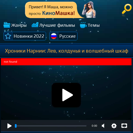
Жанры
Лучшие фильмы
Темы
Новинки 2022
Русские
Хроники Нарнии: Лев, колдунья и волшебный шкаф
not found
0:00