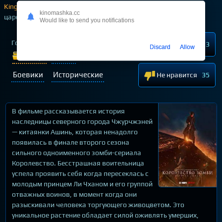
Kingdom: Ashinjeon
— корейская дорама про средневековое
kinomashka.cc
царство
Would like to send you notifications
Год выпуска
2021
Нравится
123
Discard
Allow
Жанр:
Ужасы
Боевики
Исторические
Не нравится
35
В фильме рассказывается история
наследницы северного города Чжурчжэней
— китаянки Ашинь, которая ненадолго
появилась в финале второго сезона
сильного одноименного зомби-сериала
Королевство. Бесстрашная воительница
успела проявить себя когда пересеклась с
молодым принцем Ли Чханом и его группой
отважных воинов, в момент когда они
разыскивали человека торгующего живоцветом. Это
уникальное растение обладает силой оживлять умерших,