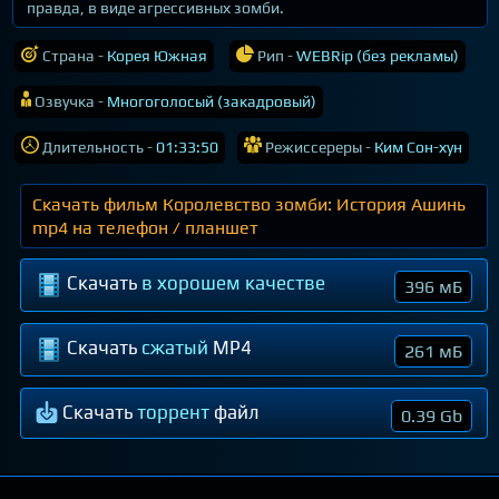
правда, в виде агрессивных зомби.
Страна -
Корея Южная
Рип -
WEBRip (без рекламы)
Озвучка -
Многоголосый (закадровый)
Длительность -
01:33:50
Режиссереры -
Ким Сон-хун
Скачать фильм Королевство зомби: История Ашинь
mp4 на телефон / планшет
Скачать
в хорошем качестве
396 мБ
Скачать
сжатый
MP4
261 мБ
Скачать
торрент
файл
0.39 Gb