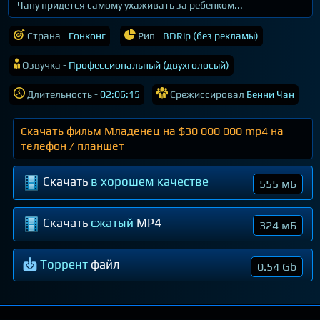
Чану придется самому ухаживать за ребенком...
Страна -
Гонконг
Рип -
BDRip (без рекламы)
Озвучка -
Профессиональный (двухголосый)
Длительность -
02:06:15
Срежиссировал
Бенни Чан
Скачать фильм Младенец на $30 000 000 mp4 на
телефон / планшет
Скачать
в хорошем качестве
555 мБ
Скачать
сжатый
MP4
324 мБ
Торрент
файл
0.54 Gb