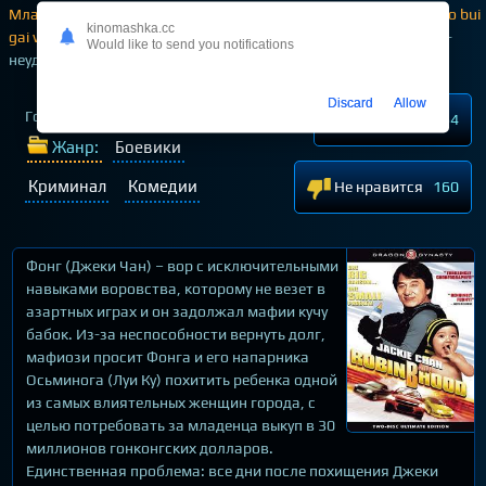
Младенец за тридцать миллионов - Сокровище в пеленках / Bo bui
kinomashka.cc
gai wak - Robin B Hood
— комедийный боевик про похитителей-
Would like to send you notifications
неудачников
Discard
Allow
Год выпуска
2006
Нравится
964
Жанр:
Боевики
Криминал
Комедии
Не нравится
160
Фонг (Джеки Чан) – вор с исключительными
навыками воровства, которому не везет в
азартных играх и он задолжал мафии кучу
бабок. Из-за неспособности вернуть долг,
мафиози просит Фонга и его напарника
Осьминога (Луи Ку) похитить ребенка одной
из самых влиятельных женщин города, с
целью потребовать за младенца выкуп в 30
миллионов гонконгских долларов.
Единственная проблема: все дни после похищения Джеки