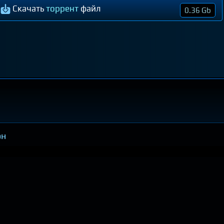
Скачать
торрент
файл
0.36 Gb
он