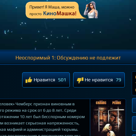
Неоспоримый 1: Обсуждению не подлежит
Нравится
501
Не нравится
79
еловек» Чемберс признан виновным в
 режима на срок от 6 до 8 лет. Среди
ротяжении 10 лет был бесспорным номером
и возникает серьезная напряженность,
ная мафией и администрацией тюрьмы.
ющая воспоминания о посещении тюрьмы