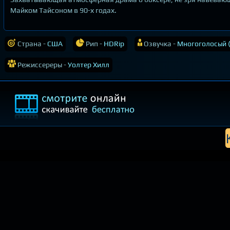
Майком Тайсоном в 90-х годах.
Страна -
США
Рип -
HDRip
Озвучка -
Многоголосый 
Режиссереры -
Уолтер Хилл