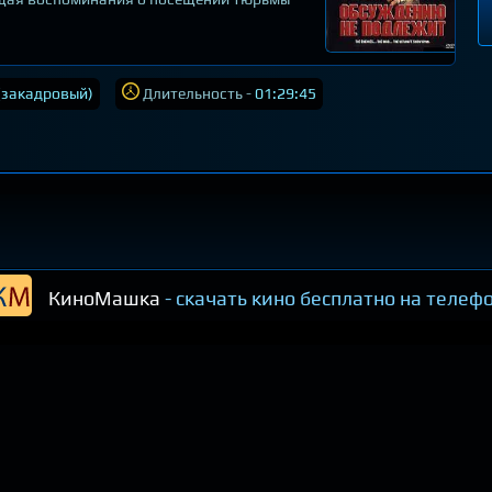
(закадровый)
Длительность -
01:29:45
КиноМашка
- скачать кино бесплатно на телеф