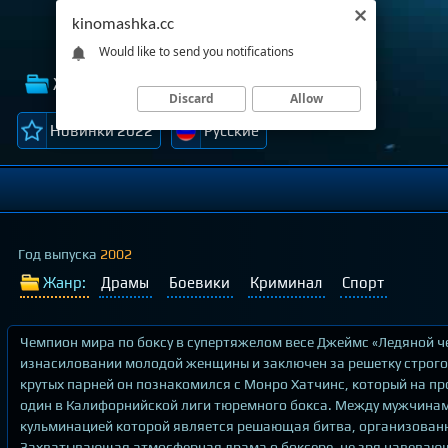
kinomashka.cc
Would like to send you notifications
Жанры
Лучшие фильмы
Темы
Discard
Allow
Новинки 2022
Русские
Год выпуска
2002
Жанр:
Драмы
Боевики
Криминал
Спорт
Чемпион мира по боксу в супертяжелом весе Джеймс «Ледяной ч
изнасиловании молодой женщины и заключен за решетку строгого
крутых парней он познакомился с Монро Хатчинс, который на п
один в Калифорнийской лиги тюремного бокса. Между мужчинам
кульминацией которой является решающая битва, организован
Захватывающая атмосферная драма о боксере, не зря навева