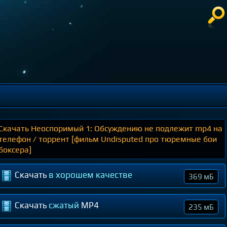
Скачать Неоспоримый 1: Обсуждению не подлежит mp4 на
телефон / торрент [фильм Undisputed про тюремные бои
боксера]
Скачать
в хорошем качестве
369 мБ
Скачать
сжатый
MP4
235 мБ