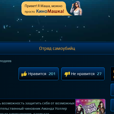
Отряд самоубийц
злодеев
Нравится
201
Не нравится
27
ть возможность защитить себя от возможных
вительственный чиновник Аманда Уоллер
е из суперзлодеев, таких как