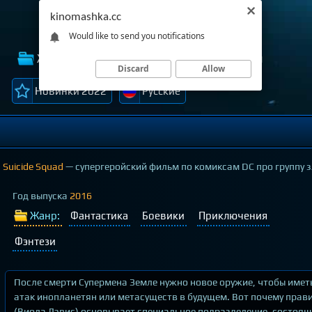
kinomashka.cc
Would like to send you notifications
Жанры
Лучшие фильмы
Темы
Discard
Allow
Новинки 2022
Русские
Suicide Squad
— супергеройский фильм по комиксам DC про группу 
Год выпуска
2016
Жанр:
Фантастика
Боевики
Приключения
Фэнтези
После смерти Супермена Земле нужно новое оружие, чтобы име
атак инопланетян или метасуществ в будущем. Вот почему пра
(Виола Дэвис) основывает специальное подразделение, состояще