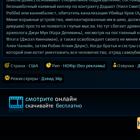
безошибочный наемный киллер по контракту Дэдшот (Уилл Смит)
Робби) или каннибалист, обитатель канализации Убийца Крок (
Мини-взрывные устройства, имплантированные им в шею, должны
девушек) просто не появятся глупые мысли. Но тут сбегает древ
археолога Джун Мун (Кара Делевинь), несмотря на постоянный 
Флэга (Джоэл Киннаман), а также освобождает своего не менее
Ален Чанойн, затем Робин Аткин Даунс). Когда братья и сестры
которой они хотят уничтожить все человечество, отряд самоубий
Страна -
США
Рип -
HDRip (без рекламы)
Озвучка -
Д
Режиссереры -
Дэвид Эйр