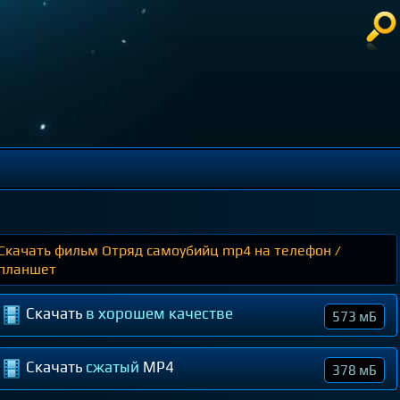
Скачать фильм Отряд самоубийц mp4 на телефон /
планшет
Скачать
в хорошем качестве
573 мБ
Скачать
сжатый
MP4
378 мБ