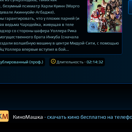
, безумный психиатр Харли Куинн (Марго
Адевале Акиннуойе-Агбадже).
 гарантировать, что у плохих парней (и
няя ведьма Чародейка, живущая в теле
надзор со стороны шафера Уоллера Рика
 могущественного брата Инкуба (сначала
 создали волшебную машину в центре Мидуэй-Сити, с помощью
ц Уоллера впервые вступил в бой...
ублированный (проф.)
Длительность -
02:14:32
КиноМашка
- скачать кино бесплатно на телеф