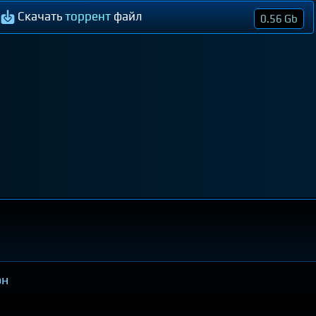
Скачать
торрент
файл
0.56 Gb
он