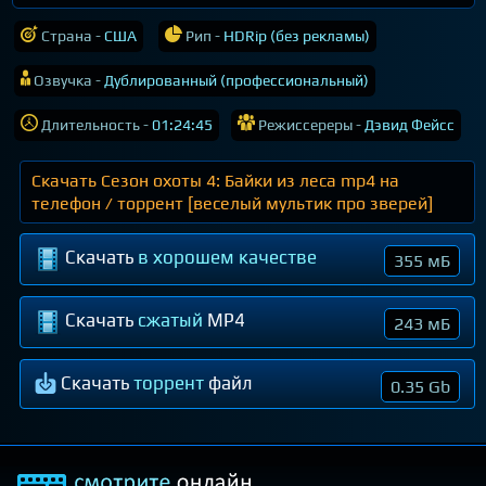
Страна -
США
Рип -
HDRip (без рекламы)
Озвучка -
Дублированный (профессиональный)
Длительность -
01:24:45
Режиссереры -
Дэвид Фейсс
Скачать Сезон охоты 4: Байки из леса mp4 на
телефон / торрент [веселый мультик про зверей]
Скачать
в хорошем качестве
355 мБ
Скачать
сжатый
MP4
243 мБ
Скачать
торрент
файл
0.35 Gb