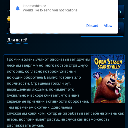
kinomashka.cc
Would like to send you notifications
Год выпуска
2016
Нравится
179
Жанр:
Мультфильмы
Discard
Allow
Приключения
Семейные
Не нравится
21
Для детей
Громкий олень Эллиот рассказывает другим
лесным зверям у ночного костра страшную
историю, согласно которой ужасный
воющий оборотень Вампус готовит зло
поблизости. Страшный гризли Буг,
выращенный людьми, понимает это
буквально и вскоре считает, что видит
серьезные признаки активности оборотней.
Тем временем охотник, довольный
спусковым крючком, который зарабатывает себе на жизнь как
егерь, воспринимает растущие слухи как возможность
распаковать ружье.