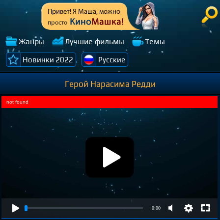
Жанры
Лучшие фильмы
Темы
Новинки 2022
Русские
Герой Нарасима Редди
not found
0:00