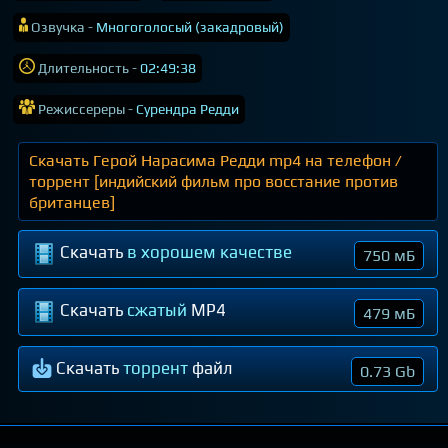
Озвучка -
Многоголосый (закадровый)
Длительность -
02:49:38
Режиссереры -
Сурендра Редди
Скачать Герой Нарасима Редди mp4 на телефон /
торрент [индийский фильм про восстание против
британцев]
Скачать
в хорошем качестве
750 мБ
Скачать
сжатый
MP4
479 мБ
Скачать
торрент
файл
0.73 Gb