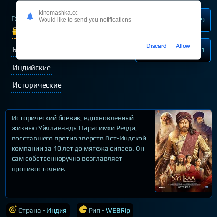
kinomashka.cc
Год выпуска
2019
Нравится
209
Would like to send you notifications
Жанр:
Драмы
Discard
Allow
Боевики
Военные
Не нравится
41
Индийские
Исторические
Исторический боевик, вдохновленный
жизнью Уйялаваады Нарасимхи Редди,
восставшего против зверств Ост-Индской
компании за 10 лет до мятежа сипаев. Он
сам собственноручно возглавляет
противостояние.
Страна -
Индия
Рип -
WEBRip