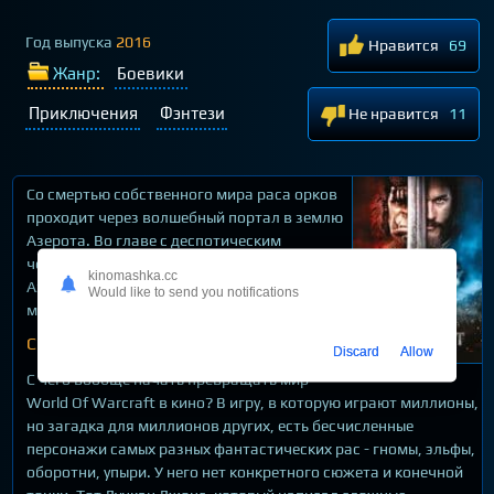
Год выпуска
2016
Нравится
69
Жанр:
Боевики
Приключения
Фэнтези
Не нравится
11
Со смертью собственного мира раса орков
проходит через волшебный портал в землю
Азерота. Во главе с деспотическим
чернокнижником орки пытаются завоевать
kinomashka.cc
Азерот, но один из их числа хочет добиться
Would like to send you notifications
мира.
Смотреть онлайн WarCraft обзор
Discard
Allow
С чего вообще начать превращать мир
World Of Warcraft в кино? В игру, в которую играют миллионы,
но загадка для миллионов других, есть бесчисленные
персонажи самых разных фантастических рас - гномы, эльфы,
оборотни, упыри. У него нет конкретного сюжета и конечной