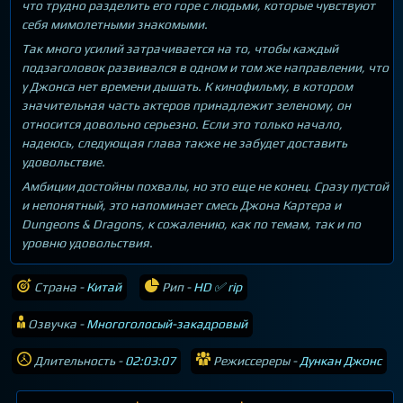
что трудно разделить его горе с людьми, которые чувствуют
себя мимолетными знакомыми.
Так много усилий затрачивается на то, чтобы каждый
подзаголовок развивался в одном и том же направлении, что
у Джонса нет времени дышать. К кинофильму, в котором
значительная часть актеров принадлежит зеленому, он
относится довольно серьезно. Если это только начало,
надеюсь, следующая глава также не забудет доставить
удовольствие.
Амбиции достойны похвалы, но это еще не конец. Сразу пустой
и непонятный, это напоминает смесь Джона Картера и
Dungeons & Dragons, к сожалению, как по темам, так и по
уровню удовольствия.
Страна -
Китай
Рип -
HD ✅ rip
Озвучка -
Многоголосый-закадровый
Длительность -
02:03:07
Режиссереры -
Дункан Джонс