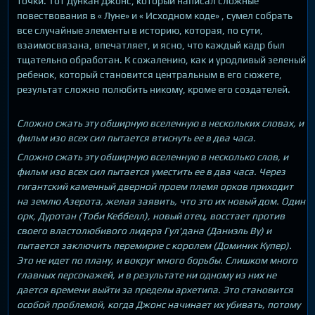
точки. Тот Дункан Джонс, который написал сложные
повествования в « Луне» и « Исходном коде» , сумел собрать
все случайные элементы в историю, которая, по сути,
взаимосвязана, впечатляет, и ясно, что каждый кадр был
тщательно обработан. К сожалению, как и уродливый зеленый
ребенок, который становится центральным в его сюжете,
результат сложно полюбить никому, кроме его создателей.
Сложно сжать эту обширную вселенную в нескольких словах, и
фильм изо всех сил пытается втиснуть ее в два часа.
Сложно сжать эту обширную вселенную в несколько слов, и
фильм изо всех сил пытается уместить ее в два часа. Через
гигантский каменный дверной проем племя орков приходит
на землю Азерота, желая заявить, что это их новый дом. Один
орк, Дуротан (Тоби Кеббелл), новый отец, восстает против
своего властолюбивого лидера Гул'дана (Даниэль Ву) и
пытается заключить перемирие с королем (Доминик Купер).
Это не идет по плану, и вокруг много борьбы. Слишком много
главных персонажей, и в результате ни одному из них не
дается времени выйти за пределы архетипа. Это становится
особой проблемой, когда Джонс начинает их убивать, потому