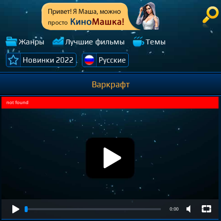
Жанры
Лучшие фильмы
Темы
Новинки 2022
Русские
Варкрафт
not found
0:00