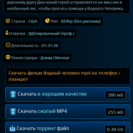
дерзкому другу Джо юный герой отправляется на миссию в
необычный лес, чтобы просить помощи у Водного Человека.
Страна -
США
Рип -
BDRip (без рекламы)
Озвучка -
Дублированный (проф.)
Длительность -
01:31:26
Режиссереры -
Дэвид Ойелоуо
Скачать фильм Водный человек mp4 на телефон /
планшет
Скачать
в хорошем качестве
386 мБ
Скачать
сжатый
MP4
255 мБ
Скачать
торрент
файл
0.38 Gb