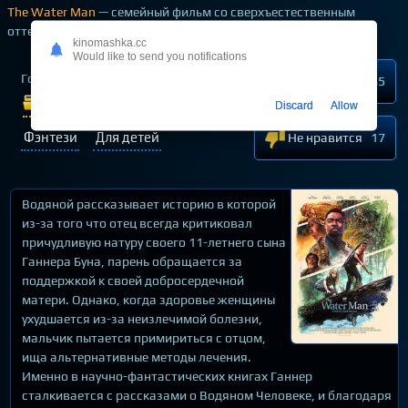
The Water Man
— семейный фильм со сверхъестественным
оттенком про приключение мальчика
kinomashka.cc
Would like to send you notifications
Год выпуска
2020
Нравится
85
Жанр:
Драмы
Discard
Allow
Фэнтези
Для детей
Не нравится
17
Водяной рассказывает историю в которой
из-за того что отец всегда критиковал
причудливую натуру своего 11-летнего сына
Ганнера Буна, парень обращается за
поддержкой к своей добросердечной
матери. Однако, когда здоровье женщины
ухудшается из-за неизлечимой болезни,
мальчик пытается примириться с отцом,
ища альтернативные методы лечения.
Именно в научно-фантастических книгах Ганнер
сталкивается с рассказами о Водяном Человеке, и благодаря