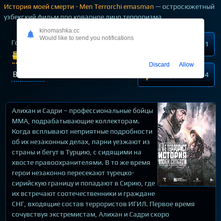
История моей смерти - Men Terrorchi emasman
— остросюжетный
узбекский фильм про коварное лицо терроризма
kinomashka.cc
Would like to send you notifications
Год выпуска
2021
Нравится
211
Жанр:
Драмы
Discard
Allow
Военные
Не нравится
54
Алихан и Садри – профессиональные бойцы
MMA, подрабатывающие коллекторам.
Когда всплывают неприятные подробности
об их незаконных делах, парни уезжают из
страны и бегут в Турцию, с сидящими на
хвосте правоохранителями. В то же время
герои незаконно пересекают турецко-
сирийскую границу и попадают в Сирию, где
их встречают соотечественники и граждане
СНГ, входящие состав террористов ИГИЛ. Первое время
сочувствуя экстремистам, Алихан и Садри скоро