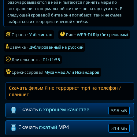
разочаровываются в ней и пытаются принять меры по
возвращению к нормальной жизни – но назад пути нет. В
следующей кровавой битве они погибают, так и не сумев
выбраться из террористической ячейки.
Страна -
Узбекистан
Рип -
WEB-DLRip (без рекламы)
Озвучка -
Дублированный на русский
Длительность -
01:11:56
Срежиссировал
Мухаммад Али Искандаров
Скачать фильм Я не террорист mp4 на телефон /
планшет
Скачать
в хорошем качестве
596 мБ
Скачать
сжатый
MP4
314 мБ