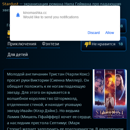
Stardust
— экранизация романа Нила Геймана про падающую
звезду
kinomashka.cc
Would like to send you notifications
Год выпуска
2007
Нравится
58
Жанр:
Мелодрамы
Discard
Allow
Приключения
Фэнтези
Не нравится
18
Для детей
Молодой англичанин Тристан (Чарли Кокс)
просит руки Виктории (Сиенна Миллер). Он
обещает положить к ее ногам падающую
звезду. Для этого он врывается в
волшебное королевство Штормхолд,
отделенное стеной, и находит упавшую
звезду Ивайн (Клэр Дэйнс). Но ведьма
Ламия (Мишель Пфайффер) хочет ее сердце,
а наследник престола Септимус (Марк
Стронг) желает заполучить ее драгоценности. В авантюрном