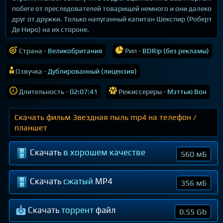
побеге от преследователей товарищей немного и они далеко
друг от дружки. Только напуганный капитан Шекспир (Роберт
Де Ниро) на их стороне.
Страна -
Великобритания
Рип -
BDRip (без рекламы)
Озвучка -
Дублированный (лицензия)
Длительность -
02:07:41
Режиссереры -
Мэттью Вон
Скачать фильм Звездная пыль mp4 на телефон /
планшет
Скачать
в хорошем качестве
560 мБ
Скачать
сжатый
MP4
356 мБ
Скачать
торрент
файл
0.55 Gb