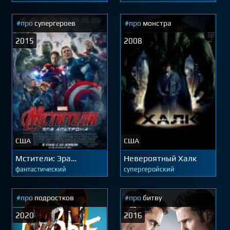
#про
супергероев
#про
монстра
2015
2008
США
США
Мстители: Эра
Невероятный Халк
Альтрона
фантастический
супергеройский
#про
подростков
#про
битву
2020
2016