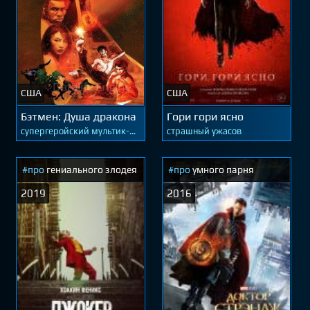
США
США
Бэтмен: Душа дракона
Гори гори ясно
супергеройский мультик-
страшный ужасов
новинка
#про
гениального злодея
#про
умного парня
2019
2016