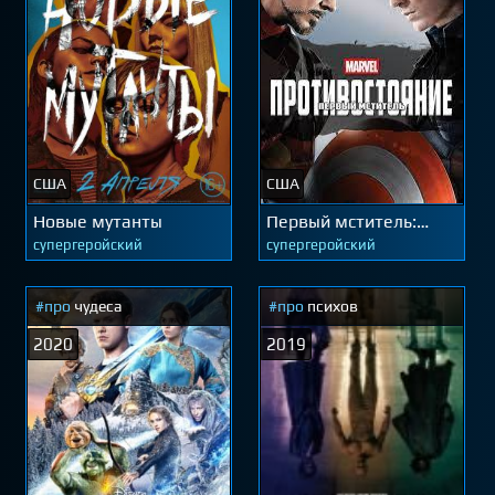
США
США
Новые мутанты
Первый мститель:
Противостояние
супергеройский
супергеройский
#про
чудеса
#про
психов
2020
2019