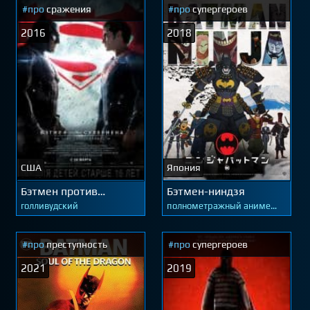
#про
сражения
#про
супергероев
2016
2018
США
Япония
Бэтмен против
Бэтмен-ниндзя
Супермена: На заре
голливудский
полнометражный аниме
справедливости
мультфильм
#про
преступность
#про
супергероев
2021
2019