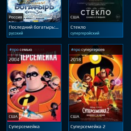
Россия
США
Последний богатырь:
Стекло
Корень зла
русский
супергеройский
#про
семью
#про
супергероев
2004
2018
США
США
Суперсемейка
Суперсемейка 2