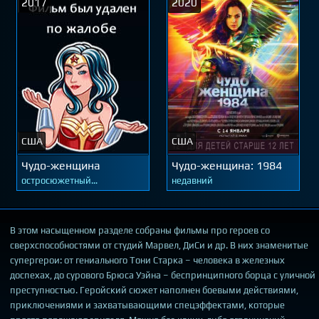
2017
2020
США
США
Чудо-женщина
Чудо-женщина: 1984
остросюжетный
недавний
захватывающий
В этом насыщенном разделе собраны фильмы про героев со
сверхспособностями от студий Марвел, ДиСи и др. В них знаменитые
супергерои: от гениального Тони Старка – человека в железных
доспехах, до сурового Брюса Уэйна – беспринципного борца с уличной
преступностью. Геройский сюжет наполнен боевыми действиями,
приключениями и захватывающими спецэффектами, которые