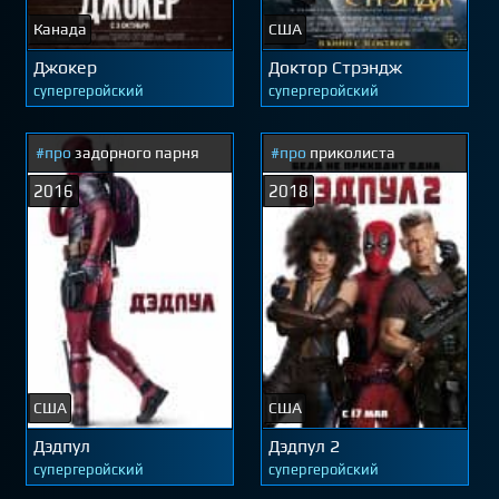
Канада
США
Джокер
Доктор Стрэндж
супергеройский
супергеройский
#про
задорного парня
#про
приколиста
2016
2018
США
США
Дэдпул
Дэдпул 2
супергеройский
супергеройский