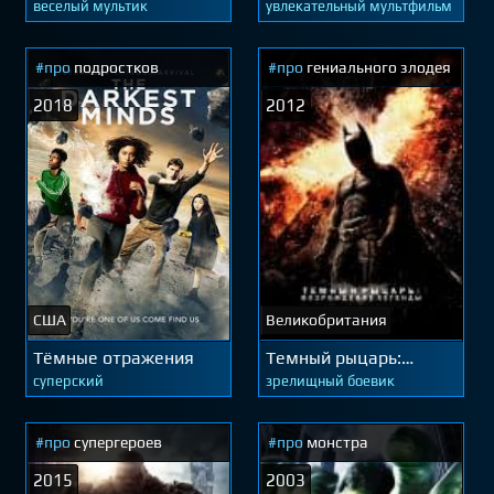
веселый мультик
увлекательный мультфильм
#про
подростков
#про
гениального злодея
2018
2012
США
Великобритания
Тёмные отражения
Темный рыцарь:
Возрождение легенды
суперский
зрелищный боевик
#про
супергероев
#про
монстра
2015
2003