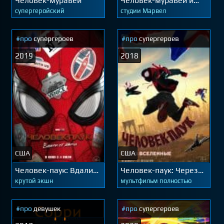
Человек-муравей
Человек-муравей и
Оса
супергеройский
студии Марвел
#про
супергероев
#про
супергероев
2019
2018
США
США
Человек-паук: Вдали
Человек-паук: Через
от дома
вселенные
крутой экшн
мультфильм полностью
#про
девушек
#про
супергероев