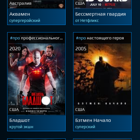
Австралия
США
Аквамен
Бессмертная гвардия
супергеройский
от Нетфликс
#про
профессионального
#про
настоящего героя
киллера
2020
2005
США
США
Бладшот
Бэтмен Начало
крутой экшн
суперский