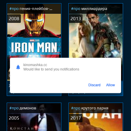
#про
гения-плейбоя-
#про
миллиардера
филантропа
2008
2013
kinomashka.cc
Would like to send you notifications
США
Китай
Железный человек
Железный человек 3
Discard
Allow
первый
супергеройский
#про
демонов
#про
крутого парня
2005
2017