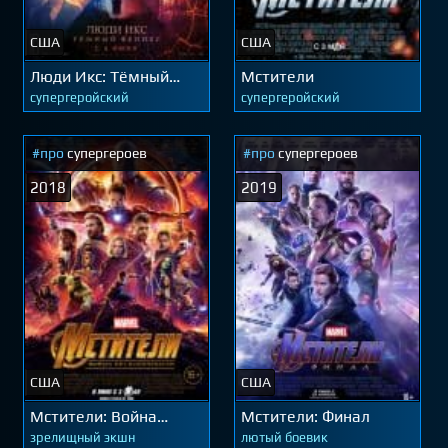
США
США
Люди Икс: Тёмный
Мстители
Феникс
супергеройский
супергеройский
#про
супергероев
#про
супергероев
2018
2019
США
США
Мстители: Война
Мстители: Финал
бесконечности
зрелищный экшн
лютый боевик