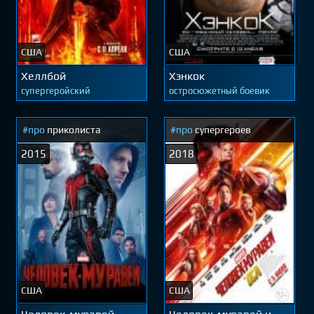
США
США
Хеллбой
Хэнкок
супергеройский
остросюжетный боевик
#про
приколиста
#про
супергероев
2015
2018
США
США